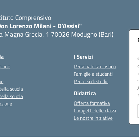
tituto Comprensivo
on Lorenzo Milani - D’Assisi"
ia Magna Grecia, 1 70026 Modugno (Bari)
Visita la pagina iniziale della scuola
la
I Servizi
zione
Personale scolastico
Famiglie e studenti
ne
Percorsi di studio
della scuola
Didattica
della scuola
Offerta formativa
azione
I progetti delle classi
Le nostre iniziative