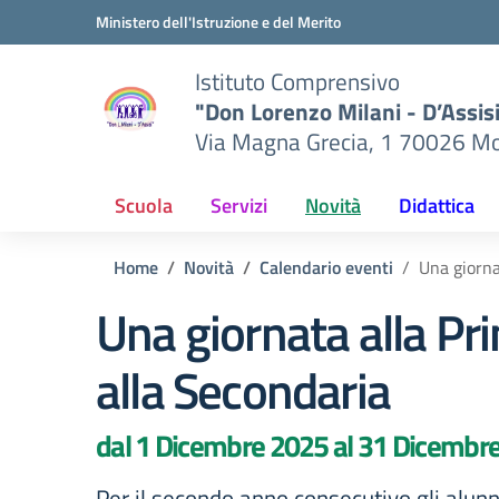
Vai ai contenuti
Vai al menu di navigazione
Vai al footer
Ministero dell'Istruzione e del Merito
Istituto Comprensivo
"Don Lorenzo Milani - D’Assis
Via Magna Grecia, 1 70026 Mo
Scuola
Servizi
Novità
Didattica
Home
Novità
Calendario eventi
Una giorna
Una giornata alla Pr
alla Secondaria
dal 1 Dicembre 2025 al 31 Dicembr
Per il secondo anno consecutivo gli alunn