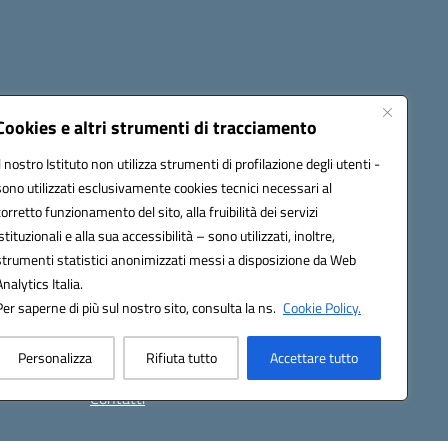
Cookies e altri strumenti di tracciamento
Il nostro Istituto non utilizza strumenti di profilazione degli utenti -
Novità
sono utilizzati esclusivamente cookies tecnici necessari al
corretto funzionamento del sito, alla fruibilità dei servizi
Le notizie
istituzionali e alla sua accessibilità – sono utilizzati, inoltre,
Le circolari
strumenti statistici anonimizzati messi a disposizione da Web
Calendario eventi
Analytics Italia.
Albo online
Per saperne di più sul nostro sito, consulta la ns.
Cookie Policy.
Calendario
Area riservata docenti
Personalizza
Rifiuta tutto
Accettare tutto
Albo Sindacale
Contatti