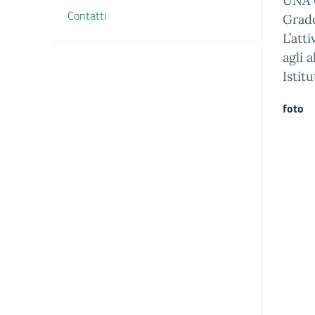
UNA 
Contatti
Grad
L’att
agli 
Istitu
foto