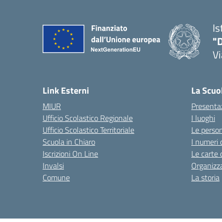
Is
"D
V
— 
Link Esterni
La Scuo
MIUR
Presenta
Ufficio Scolastico Regionale
I luoghi
Ufficio Scolastico Territoriale
Le perso
Scuola in Chiaro
I numeri 
Iscrizioni On Line
Le carte 
Invalsi
Organizz
Comune
La storia