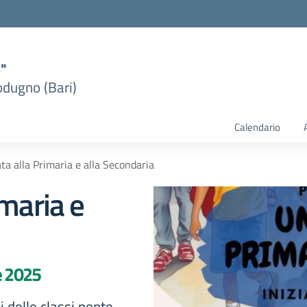
i"
dugno (Bari)
Calendario
ta alla Primaria e alla Secondaria
imaria e
e 2025
i delle classi ponte