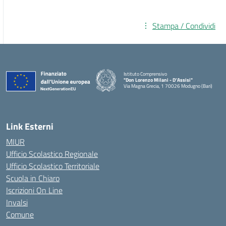
Stampa / Condividi
Istituto Comprensivo
"Don Lorenzo Milani - D’Assisi"
Via Magna Grecia, 1 70026 Modugno (Bari)
— Visita la pagina iniziale della scuola
Link Esterni
MIUR
Ufficio Scolastico Regionale
Ufficio Scolastico Territoriale
Scuola in Chiaro
Iscrizioni On Line
Invalsi
Comune