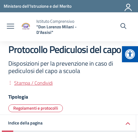
Vai ai contenuti
Vai al menu di navigazione
Vai al footer
Ministero dell'Istruzione e del Merito
Istituto Comprensivo
"Don Lorenzo Milani -
D’Assisi"
Apr
Protocollo Pediculosi del capo
Disposizioni per la prevenzione in caso di
pediculosi del capo a scuola
Stampa / Condividi
Tipologia
Regolamenti e protocolli
Indice della pagina