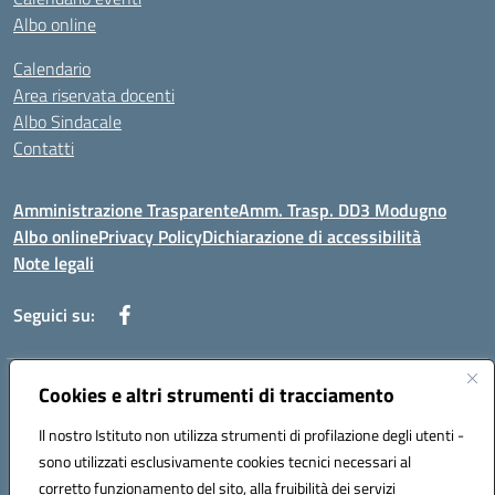
Albo online
Calendario
Area riservata docenti
Albo Sindacale
Contatti
Amministrazione Trasparente
Amm. Trasp. DD3 Modugno
Albo online
Privacy Policy
Dichiarazione di accessibilità
Note legali
Seguici su:
Indirizzo:
Cookies e altri strumenti di tracciamento
Via Magna Grecia, 1 - 70026 Modugno (Bari)
Centralino:
0805352286
Email:
baic8ap005@istruzione.it
Il nostro Istituto non utilizza strumenti di profilazione degli utenti -
Posta elettronica certificata (PEC):
baic8ap005@pec.istruzione.it
sono utilizzati esclusivamente cookies tecnici necessari al
Codice fiscale: 93548950729
corretto funzionamento del sito, alla fruibilità dei servizi