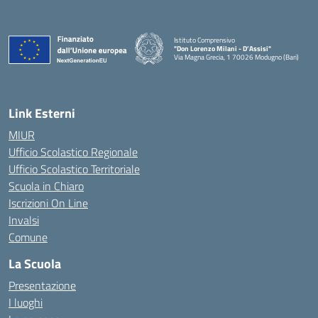
Istituto Comprensivo
"Don Lorenzo Milani - D’Assisi"
Via Magna Grecia, 1 70026 Modugno (Bari)
— Visita la pagina iniziale della scuola
Link Esterni
MIUR
Ufficio Scolastico Regionale
Ufficio Scolastico Territoriale
Scuola in Chiaro
Iscrizioni On Line
Invalsi
Comune
La Scuola
Presentazione
I luoghi