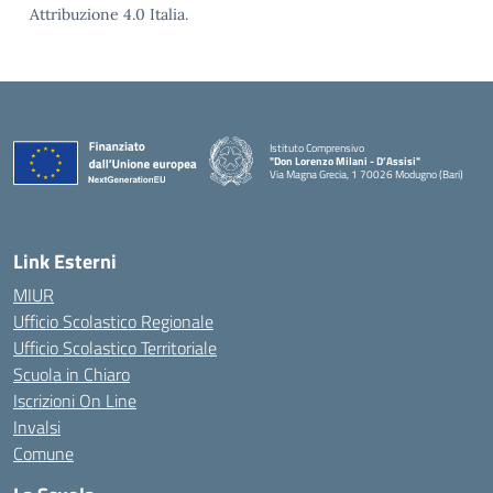
Attribuzione 4.0 Italia.
Istituto Comprensivo
"Don Lorenzo Milani - D’Assisi"
Via Magna Grecia, 1 70026 Modugno (Bari)
— Visita la pagina iniziale della scuola
Link Esterni
MIUR
Ufficio Scolastico Regionale
Ufficio Scolastico Territoriale
Scuola in Chiaro
Iscrizioni On Line
Invalsi
Comune