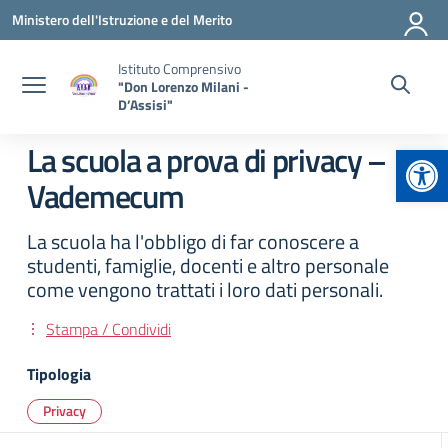
Vai ai contenuti
Vai al menu di navigazione
Vai al footer
Ministero dell'Istruzione e del Merito
Istituto Comprensivo
"Don Lorenzo Milani -
D’Assisi"
Apr
La scuola a prova di privacy –
Vademecum
La scuola ha l'obbligo di far conoscere a
studenti, famiglie, docenti e altro personale
come vengono trattati i loro dati personali.
Stampa / Condividi
Tipologia
Privacy