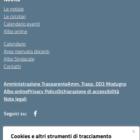
Le notizie
Le circolari
Calendario eventi
Albo online
Calendario
Area riservata docenti
Albo Sindacale
Contatti
Amministrazione Trasparente
Amm. Trasp. DD3 Modugno
Albo online
Privacy Policy
Dichiarazione di accessibilità
Note legali
Seguici su:
Indirizzo:
Cookies e altri strumenti di tracciamento
Via Magna Grecia, 1 - 70026 Modugno (Bari)