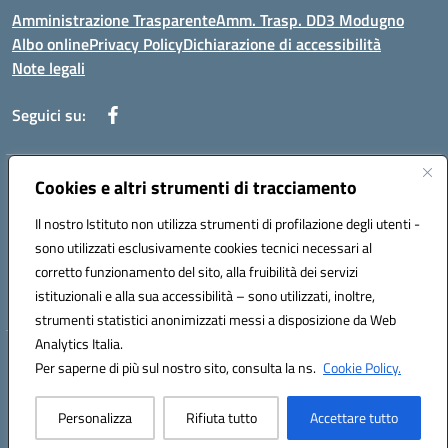
Amministrazione Trasparente
Amm. Trasp. DD3 Modugno
Albo online
Privacy Policy
Dichiarazione di accessibilità
Note legali
Seguici su:
Indirizzo:
Cookies e altri strumenti di tracciamento
Via Magna Grecia, 1 - 70026 Modugno (Bari)
Centralino:
0805352286
Email:
baic8ap005@istruzione.it
Il nostro Istituto non utilizza strumenti di profilazione degli utenti -
Posta elettronica certificata (PEC):
baic8ap005@pec.istruzione.it
sono utilizzati esclusivamente cookies tecnici necessari al
Codice fiscale: 93548950729
corretto funzionamento del sito, alla fruibilità dei servizi
Codice meccanografico:
BAIC8AP005
istituzionali e alla sua accessibilità – sono utilizzati, inoltre,
strumenti statistici anonimizzati messi a disposizione da Web
Analytics Italia.
Hosting & Powered by 3D Solution S.r.l.
Per saperne di più sul nostro sito, consulta la ns.
Cookie Policy.
Concept & Design by Designers Italia
Personalizza
Rifiuta tutto
Accettare tutto