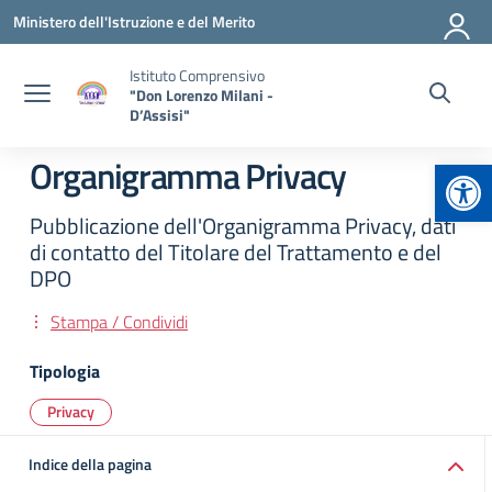
Vai ai contenuti
Vai al menu di navigazione
Vai al footer
Ministero dell'Istruzione e del Merito
Istituto Comprensivo
"Don Lorenzo Milani -
D’Assisi"
Apr
Organigramma Privacy
Pubblicazione dell'Organigramma Privacy, dati
di contatto del Titolare del Trattamento e del
DPO
Stampa / Condividi
Tipologia
Privacy
Indice della pagina