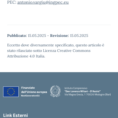
PEC:
antonio.vargiu@ingpec.eu
Pubblicato:
15.05.2025
-
Revisione:
15.05.2025
Eccetto dove diversamente specificato, questo articolo è
stato rilasciato sotto Licenza Creative Commons
Attribuzione 4.0 Italia.
Istituto Comprensivo
"Don Lorenzo Milani - D’Assisi"
Via Magna Grecia, 1 70026 Modugno (Bari)
— Visita la pagina iniziale della scuola
Link Esterni