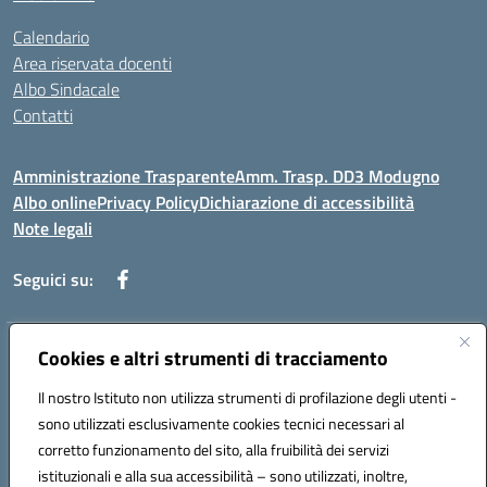
Calendario
Area riservata docenti
Albo Sindacale
Contatti
Amministrazione Trasparente
Amm. Trasp. DD3 Modugno
Albo online
Privacy Policy
Dichiarazione di accessibilità
Note legali
Seguici su:
Indirizzo:
Cookies e altri strumenti di tracciamento
Via Magna Grecia, 1 - 70026 Modugno (Bari)
Centralino:
0805352286
Email:
baic8ap005@istruzione.it
Il nostro Istituto non utilizza strumenti di profilazione degli utenti -
Posta elettronica certificata (PEC):
baic8ap005@pec.istruzione.it
sono utilizzati esclusivamente cookies tecnici necessari al
Codice fiscale: 93548950729
corretto funzionamento del sito, alla fruibilità dei servizi
Codice meccanografico:
BAIC8AP005
istituzionali e alla sua accessibilità – sono utilizzati, inoltre,