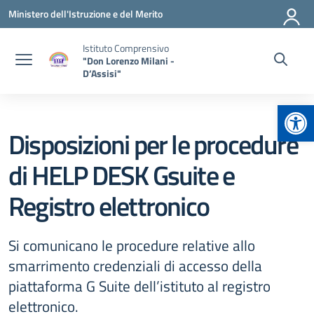
Vai ai contenuti
Vai al menu di navigazione
Vai al footer
Ministero dell'Istruzione e del Merito
Istituto Comprensivo
"Don Lorenzo Milani -
D’Assisi"
Apr
Disposizioni per le procedure
di HELP DESK Gsuite e
Registro elettronico
Si comunicano le procedure relative allo
smarrimento credenziali di accesso della
piattaforma G Suite dell’istituto al registro
elettronico.