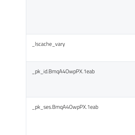
_lscache_vary
_pk_id.BmqA4OwpPX.1eab
_pk_ses.BmqA4OwpPX.1eab