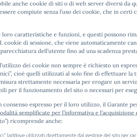
ile anche cookie di siti o di web server diversi da que
essere compiute senza l’uso dei cookie, che in certi 
le loro caratteristiche e funzioni, e questi possono r
.d. cookie di sessione, che viene automaticamente canc
parecchiatura dell’utente fino ad una scadenza presta
r l’utilizzo dei cookie non sempre è richiesto un espre
ci”, cioè quelli utilizzati al solo fine di effettuare 
misura strettamente necessaria per erogare un servizi
bili per il funzionamento del sito o necessari per esegu
consenso espresso per il loro utilizzo, il Garante per
dalità semplificate per l’informativa e l’acquisizione
nto”) ricomprende anche:
nici” laddove utilizzati direttamente dal gestore del sito per r