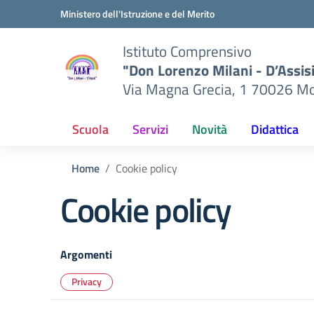
Vai ai contenuti
Vai al menu di navigazione
Vai al footer
Ministero dell'Istruzione e del Merito
Istituto Comprensivo
"Don Lorenzo Milani - D’Assis
Via Magna Grecia, 1 70026 Mo
Scuola
Servizi
Novità
Didattica
Home
Cookie policy
Cookie policy
Argomenti
Privacy