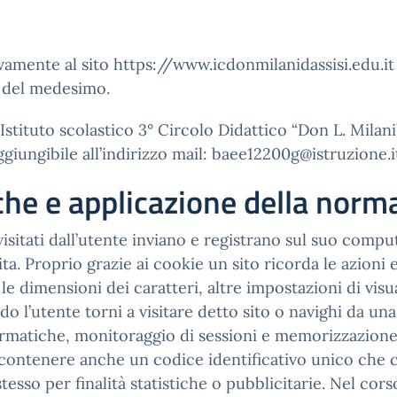
vamente al sito https://www.icdonmilanidassisi.edu.it 
y del medesimo.
Istituto scolastico 3° Circolo Didattico “Don L. Milan
ungibile all’indirizzo mail: baee12200g@istruzione.i
iche e applicazione della norm
i visitati dall’utente inviano e registrano sul suo comp
visita. Proprio grazie ai cookie un sito ricorda le azion
a, le dimensioni dei caratteri, altre impostazioni di vi
utente torni a visitare detto sito o navighi da una pa
rmatiche, monitoraggio di sessioni e memorizzazione d
contenere anche un codice identificativo unico che c
stesso per finalità statistiche o pubblicitarie. Nel cor