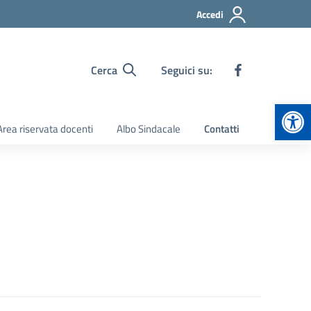
Accedi
Cerca
Seguici su:
Apr
Area riservata docenti
Albo Sindacale
Contatti