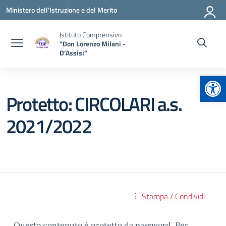
Vai ai contenuti
Vai al menu di navigazione
Vai al footer
Ministero dell'Istruzione e del Merito
Istituto Comprensivo
"Don Lorenzo Milani -
D’Assisi"
Apr
Protetto: CIRCOLARI a.s.
2021/2022
Stampa / Condividi
Questo contenuto è protetto da password. Per