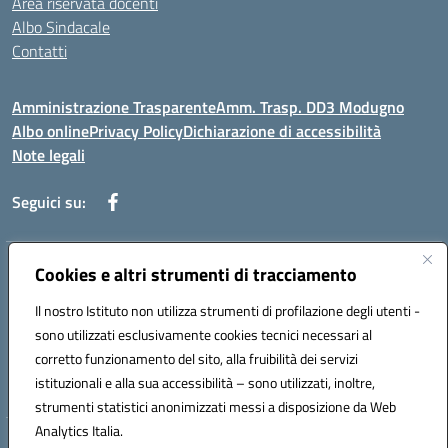
Area riservata docenti
Albo Sindacale
Contatti
Amministrazione Trasparente
Amm. Trasp. DD3 Modugno
Albo online
Privacy Policy
Dichiarazione di accessibilità
Note legali
Seguici su:
Indirizzo:
Cookies e altri strumenti di tracciamento
Via Magna Grecia, 1 - 70026 Modugno (Bari)
Centralino:
0805352286
Email:
baic8ap005@istruzione.it
Il nostro Istituto non utilizza strumenti di profilazione degli utenti -
Posta elettronica certificata (PEC):
baic8ap005@pec.istruzione.it
sono utilizzati esclusivamente cookies tecnici necessari al
Codice fiscale: 93548950729
corretto funzionamento del sito, alla fruibilità dei servizi
Codice meccanografico:
BAIC8AP005
istituzionali e alla sua accessibilità – sono utilizzati, inoltre,
strumenti statistici anonimizzati messi a disposizione da Web
Analytics Italia.
Hosting & Powered by 3D Solution S.r.l.