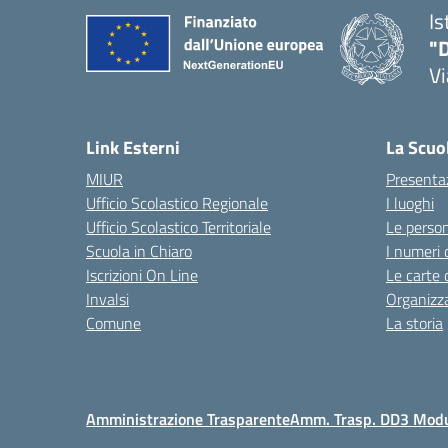
Is
"D
V
— 
Link Esterni
La Scuo
MIUR
Presenta
Ufficio Scolastico Regionale
I luoghi
Ufficio Scolastico Territoriale
Le perso
Scuola in Chiaro
I numeri 
Iscrizioni On Line
Le carte 
Invalsi
Organizz
Comune
La storia
Amministrazione Trasparente
Amm. Trasp. DD3 Mod