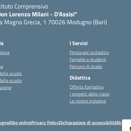
tituto Comprensivo
on Lorenzo Milani - D’Assisi"
ia Magna Grecia, 1 70026 Modugno (Bari)
Visita la pagina iniziale della scuola
la
I Servizi
zione
Personale scolastico
Famiglie e studenti
ne
Percorsi di studio
della scuola
Didattica
della scuola
Offerta formativa
azione
I progetti delle classi
Le nostre iniziative
ugno
Albo online
Privacy Policy
Dichiarazione di accessibilità
Note le