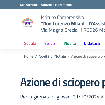
Vai ai contenuti
Vai al menu di navigazione
Vai al footer
Ministero dell'Istruzione e del Merito
Istituto Comprensivo
"Don Lorenzo Milani - D’Assis
Via Magna Grecia, 1 70026 Mo
Scuola
Servizi
Novità
Didattica
Home
Novità
Notizie
Azione di sciopero p
Azione di sciopero
Per la giornata di giovedi 31/10/2024 è 