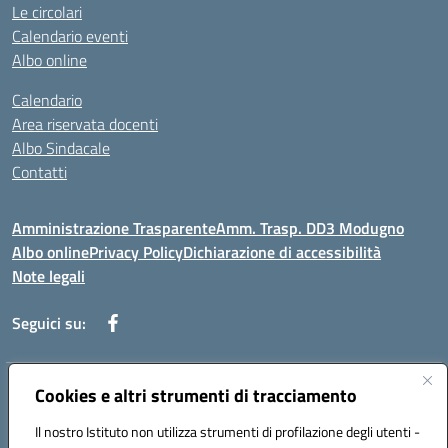
Le circolari
Calendario eventi
Albo online
Calendario
Area riservata docenti
Albo Sindacale
Contatti
Amministrazione Trasparente
Amm. Trasp. DD3 Modugno
Albo online
Privacy Policy
Dichiarazione di accessibilità
Note legali
Seguici su:
Indirizzo:
Cookies e altri strumenti di tracciamento
Via Magna Grecia, 1 - 70026 Modugno (Bari)
Centralino:
0805352286
Email:
baic8ap005@istruzione.it
Il nostro Istituto non utilizza strumenti di profilazione degli utenti -
Posta elettronica certificata (PEC):
baic8ap005@pec.istruzione.it