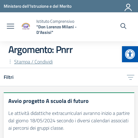
Vai ai contenuti
Vai al menu di navigazione
Vai al footer
Ministero dell'Istruzione e del Merito
Istituto Comprensivo
"Don Lorenzo Milani -
D’Assisi"
Apr
Argomento: Pnrr
Stampa / Condividi
Filtri
Avvio progetto A scuola di futuro
Le attività didattiche extracurriculari avranno inizio a partire
dal giorno 18/05/2024 secondo i diversi calendari associati
ai percorsi dei gruppi classe.