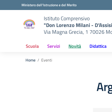
Vai ai contenuti
Vai al menu di navigazione
Vai al footer
Ministero dell'Istruzione e del Merito
Istituto Comprensivo
"Don Lorenzo Milani - D’Assis
Via Magna Grecia, 1 70026 Mo
Scuola
Servizi
Novità
Didattica
Home
Eventi
Ar