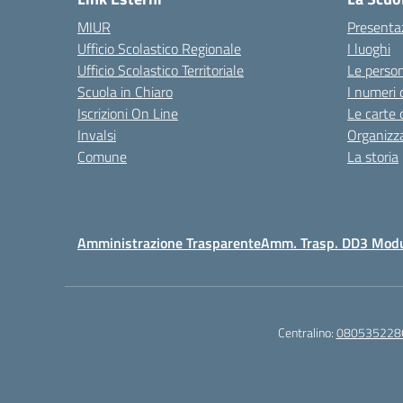
MIUR
Presenta
Ufficio Scolastico Regionale
I luoghi
Ufficio Scolastico Territoriale
Le perso
Scuola in Chiaro
I numeri 
Iscrizioni On Line
Le carte 
Invalsi
Organizz
Comune
La storia
Amministrazione Trasparente
Amm. Trasp. DD3 Mod
Centralino:
080535228