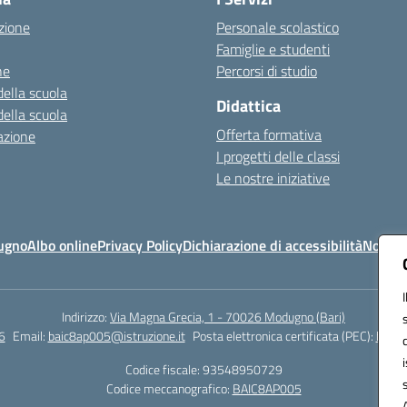
zione
Personale scolastico
Famiglie e studenti
ne
Percorsi di studio
della scuola
Didattica
della scuola
Offerta formativa
azione
I progetti delle classi
Le nostre iniziative
ugno
Albo online
Privacy Policy
Dichiarazione di accessibilità
Note le
Indirizzo:
Via Magna Grecia, 1 - 70026 Modugno (Bari)
6
Email:
baic8ap005@istruzione.it
Posta elettronica certificata (PEC):
baic8
Codice fiscale: 93548950729
Codice meccanografico:
BAIC8AP005