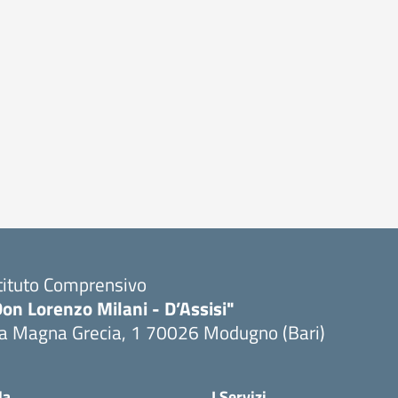
tituto Comprensivo
on Lorenzo Milani - D’Assisi"
ia Magna Grecia, 1 70026 Modugno (Bari)
Visita la pagina iniziale della scuola
la
I Servizi