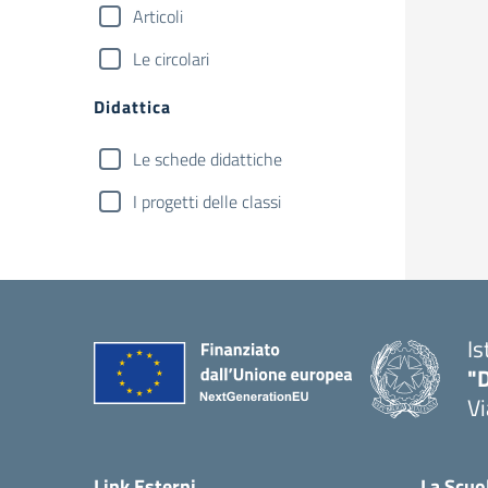
Articoli
Le circolari
Didattica
Le schede didattiche
I progetti delle classi
Is
"D
V
— 
Link Esterni
La Scuo