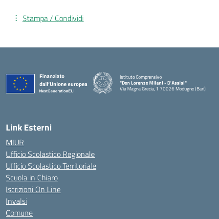
Stampa / Condividi
Istituto Comprensivo
"Don Lorenzo Milani - D’Assisi"
Via Magna Grecia, 1 70026 Modugno (Bari)
— Visita la pagina iniziale della scuola
Link Esterni
MIUR
Ufficio Scolastico Regionale
Ufficio Scolastico Territoriale
Scuola in Chiaro
Iscrizioni On Line
Invalsi
Comune