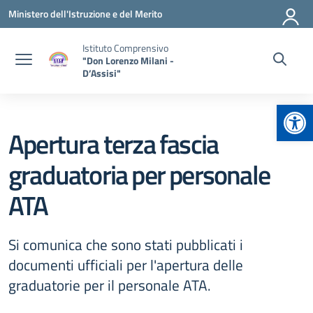
Vai ai contenuti
Vai al menu di navigazione
Vai al footer
Ministero dell'Istruzione e del Merito
Istituto Comprensivo
"Don Lorenzo Milani -
D’Assisi"
Apr
Apertura terza fascia
graduatoria per personale
ATA
Si comunica che sono stati pubblicati i
documenti ufficiali per l'apertura delle
graduatorie per il personale ATA.