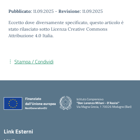
Pubblicato:
11.09.2025
-
Revisione:
11.09.2025
Eccetto dove diversamente specificato, questo articolo è
stato rilasciato sotto Licenza Creative Commons
Attribuzione 4.0 Italia.
Stampa / Condividi
Istituto Comprensivo
"Don Lorenzo Milani - D’Assisi"
Via Magna Grecia, 1 70026 Modugno (Bari)
— Visita la pagina iniziale della scuola
Link Esterni