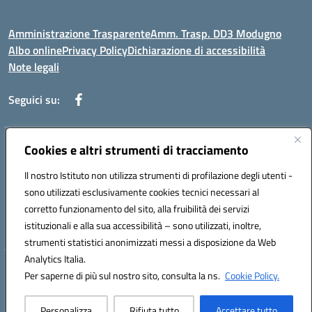
Amministrazione Trasparente
Amm. Trasp. DD3 Modugno
Albo online
Privacy Policy
Dichiarazione di accessibilità
Note legali
Seguici su:
Indirizzo:
Cookies e altri strumenti di tracciamento
Via Magna Grecia, 1 - 70026 Modugno (Bari)
Centralino:
0805352286
Email:
baic8ap005@istruzione.it
Il nostro Istituto non utilizza strumenti di profilazione degli utenti -
Posta elettronica certificata (PEC):
baic8ap005@pec.istruzione.it
sono utilizzati esclusivamente cookies tecnici necessari al
Codice fiscale: 93548950729
corretto funzionamento del sito, alla fruibilità dei servizi
Codice meccanografico:
BAIC8AP005
istituzionali e alla sua accessibilità – sono utilizzati, inoltre,
strumenti statistici anonimizzati messi a disposizione da Web
Analytics Italia.
Hosting & Powered by 3D Solution S.r.l.
Per saperne di più sul nostro sito, consulta la ns.
Cookie Policy.
Concept & Design by Designers Italia
Personalizza
Rifiuta tutto
Accettare tutto