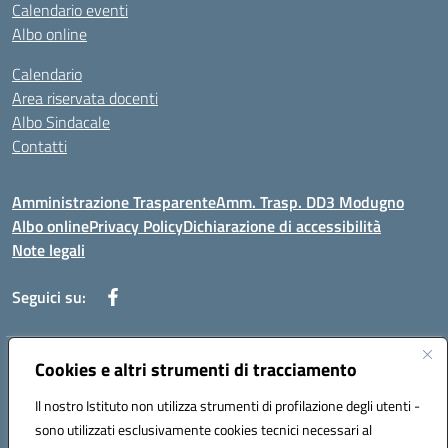
Calendario eventi
Albo online
Calendario
Area riservata docenti
Albo Sindacale
Contatti
Amministrazione Trasparente
Amm. Trasp. DD3 Modugno
Albo online
Privacy Policy
Dichiarazione di accessibilità
Note legali
Seguici su:
Indirizzo:
Cookies e altri strumenti di tracciamento
Via Magna Grecia, 1 - 70026 Modugno (Bari)
Centralino:
0805352286
Email:
baic8ap005@istruzione.it
Il nostro Istituto non utilizza strumenti di profilazione degli utenti -
Posta elettronica certificata (PEC):
baic8ap005@pec.istruzione.it
sono utilizzati esclusivamente cookies tecnici necessari al
Codice fiscale: 93548950729