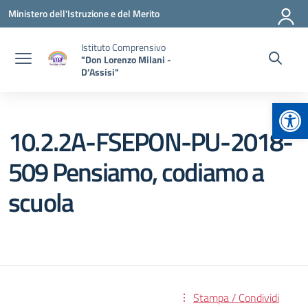
Vai ai contenuti
Vai al menu di navigazione
Vai al footer
Ministero dell'Istruzione e del Merito
Istituto Comprensivo
"Don Lorenzo Milani -
D’Assisi"
Apr
10.2.2A-FSEPON-PU-2018-
509 Pensiamo, codiamo a
scuola
Stampa / Condividi